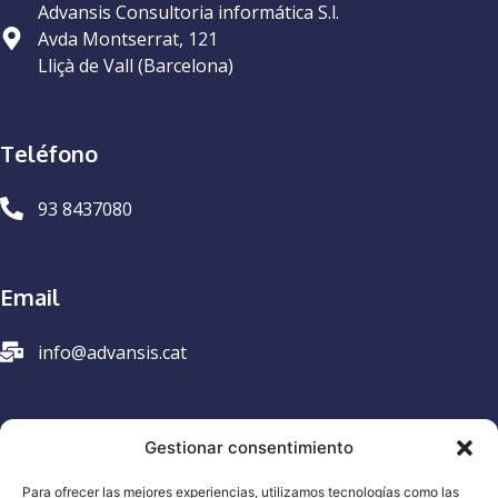
Advansis Consultoria informática S.l.
Avda Montserrat, 121
Lliçà de Vall (Barcelona)
Teléfono
93 8437080
Email
info@advansis.cat
Aviso legal
Gestionar consentimiento
Política de privacidad
Para ofrecer las mejores experiencias, utilizamos tecnologías como las