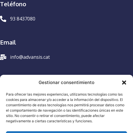
Teléfono
93 8437080
Email
info@advansis.cat
Aviso legal
Gestionar consentimiento
Política de privacidad
Para ofrecer las mejores experiencias, utilizamos tecnologías como las
cookies para almacenar y/o acceder a la información del dispositivo. El
Cookies
consentimiento de estas tecnologías nos permitirá procesar datos como
el comportamiento de navegación o las identificaciones únicas en este
sitio. No consentir o retirar el consentimiento, puede afectar
Síguenos
negativamente a ciertas características y funciones.