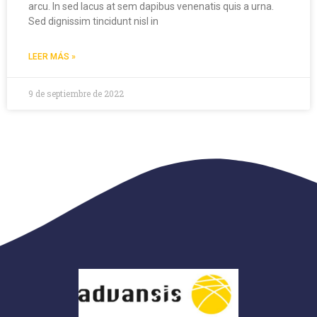
arcu. In sed lacus at sem dapibus venenatis quis a urna.
Sed dignissim tincidunt nisl in
LEER MÁS »
9 de septiembre de 2022